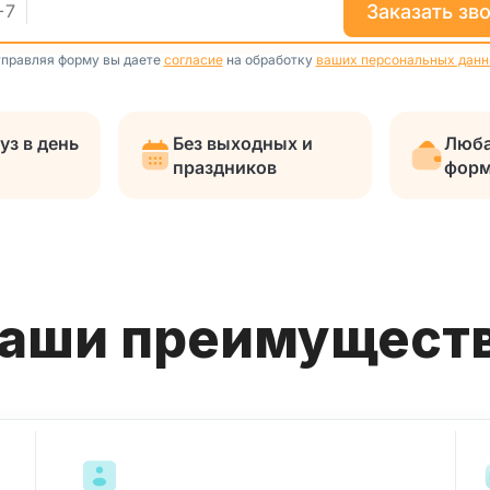
заказать зв
+
7
правляя форму вы даете
согласие
на обработку
ваших персональных дан
уз в день
Без выходных и
Люба
праздников
форм
Наши преимущест