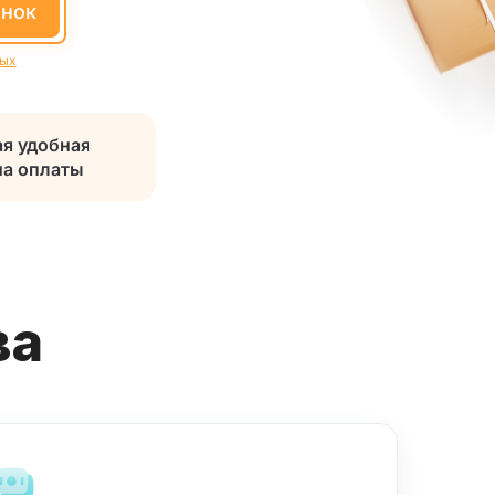
онок
ных
я удобная
а оплаты
ва