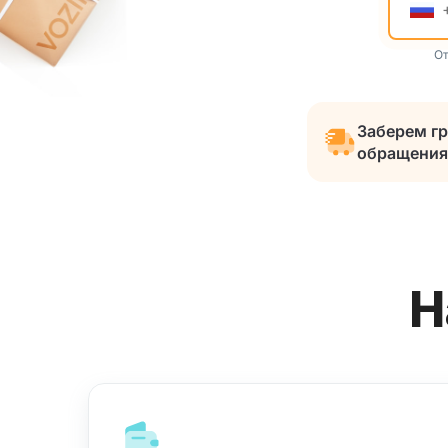
От
Заберем гр
обращения