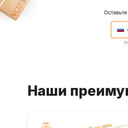
Оставьт
От
Наши преим