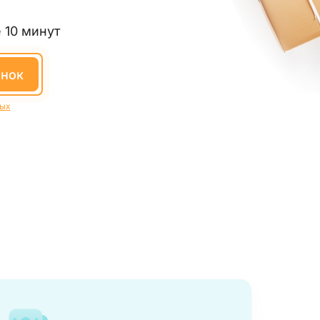
 10 минут
онок
ных