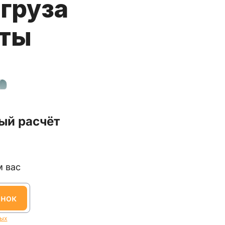
груза
аты
ый расчёт
м вас
онок
ных