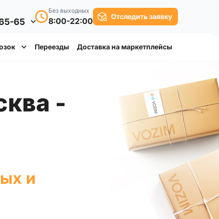
Без выходных
Отследить заявку
8:00-22:00
-65-65
озок
Переезды
Доставка на маркетплейсы
ных и