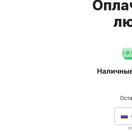
Опла
лю
Наличные
Ос
От