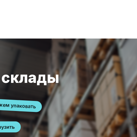
 склады
ем упаковать
рузить