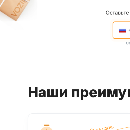
Оставьт
От
Наши преим