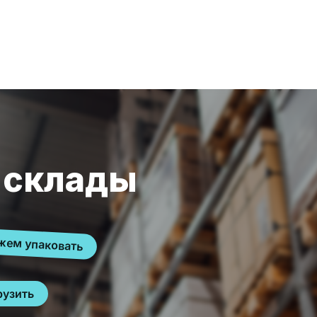
 склады
ем упаковать
рузить