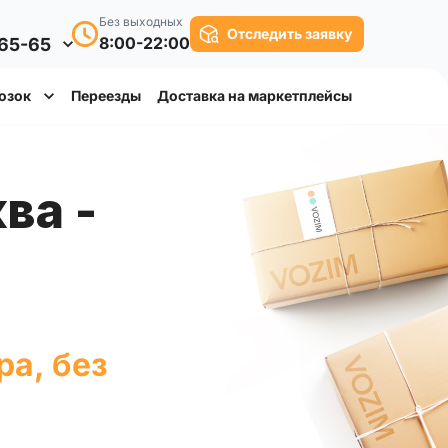
Без выходных
Отследить заявку
8:00-22:00
-65-65
озок
Переезды
Доставка на маркетплейсы
ра, без