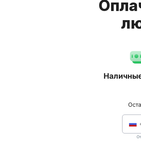
Опла
лю
Наличные
Ос
От