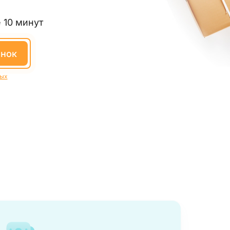
 10 минут
онок
ных