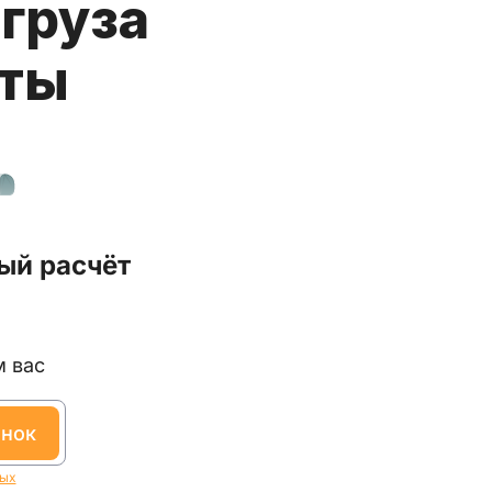
груза
аты
ый расчёт
м вас
онок
ных