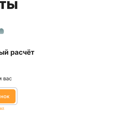
аты
ый расчёт
м вас
онок
ных