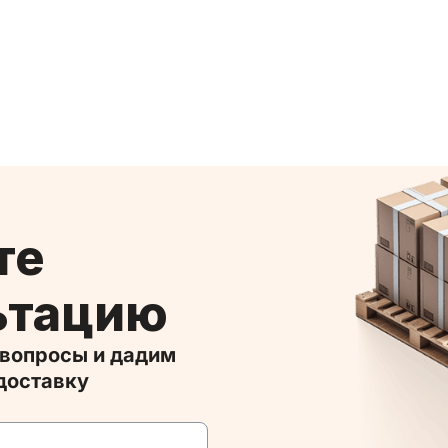
ьтацию
доставку