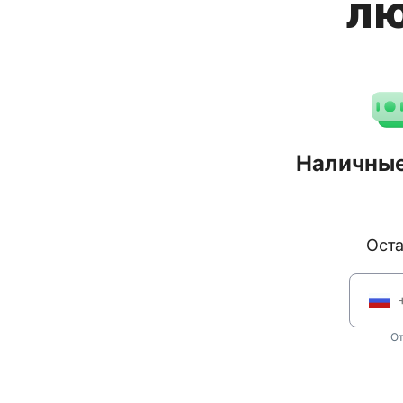
лю
Наличные
Ос
От