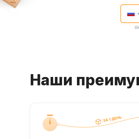
От
Наши преим