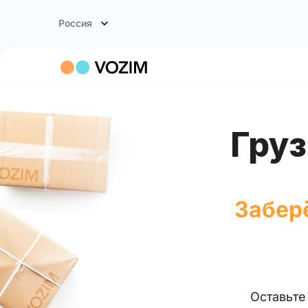
Россия
Гру
Заберё
Оставьт