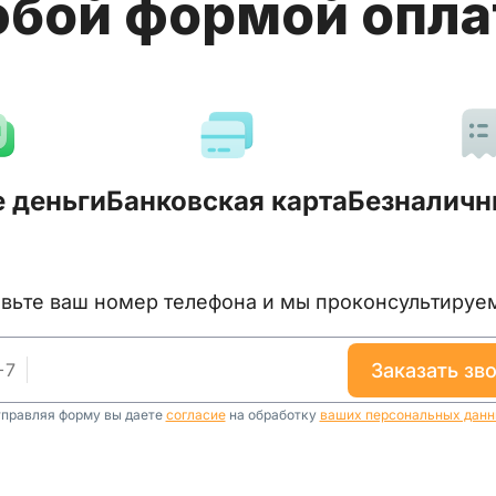
бой формой опл
 деньги
Банковская карта
Безналичн
тавьте ваш номер телефона и мы проконсультируе
+
7
заказать зв
правляя форму вы даете
согласие
на обработку
ваших персональных дан