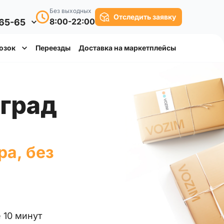
Без выходных
Отследить заявку
8:00-22:00
-65-65
озок
Переезды
Доставка на маркетплейсы
оград
ра, без
 10 минут