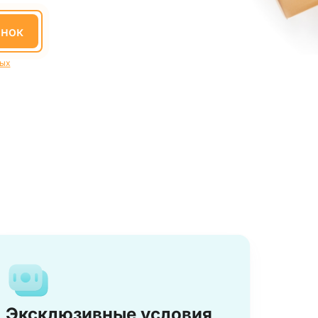
онок
ных
Эксклюзивные условия