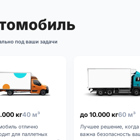
втомобиль
ально под ваши задачи
.000 кг
40 м³
до 10.000 кг
60 м³
мобиль отлично
Лучшее решение, когда
одит для паллетных
важна безопасность ва