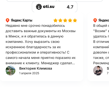
4.7
Недавно мне срочно понадобилось
В общей 
доставить важные документы из Москвы
"Возим" в
в Минск, и я обратилась в данную
удалось 
компанию. Хочу выразить свою
В отличи
искреннюю благодарность за их
компаний
профессионализм и оперативность! С
доволен 
самого начала меня приятно поразило их
также, с
внимание к клиенту. Менеджер сделал
Рекомен
все возможное, чтобы помочь
Виктория Климова
S
1 апреля 2025
7
организовать доставку в кратчайшие
сроки. Я чувствовала себя уверенно,
зная, что мой заказ в надежных руках. С
удовольствием рекомендую эту
компанию своим друзьям и знакомым!
Если вам нужны надежные услуги
грузоперевозок, знайте, что вы сделали