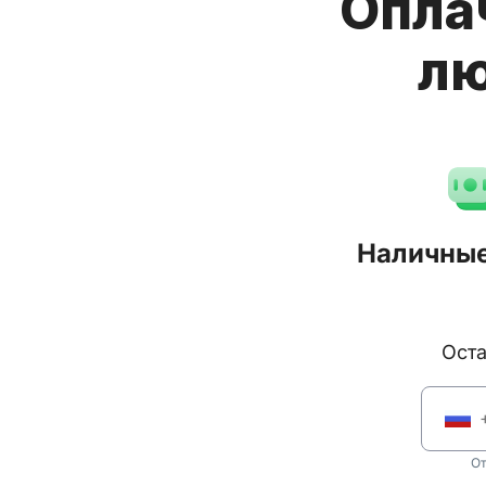
Опла
лю
Наличные
Ос
От