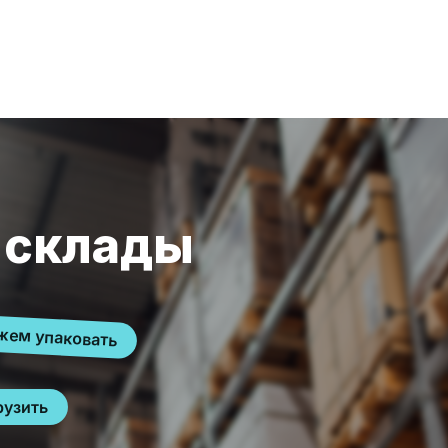
 склады
ем упаковать
рузить