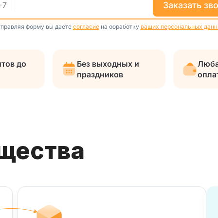
заказать зв
+
7
правляя форму вы даете
согласие
на обработку
ваших персональных дан
тов до
Без выходных и
Люба
праздников
опла
ущества