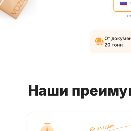
От
От докумен
20 тонн
Наши преим