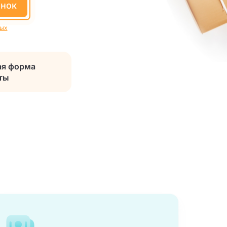
онок
ных
я форма
ты