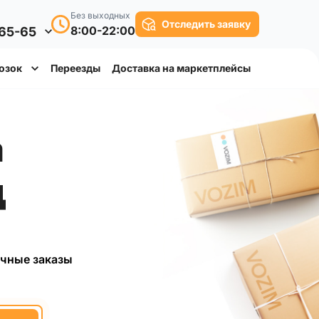
Без выходных
Отследить заявку
8:00-22:00
-65-65
озок
Переезды
Доставка на маркетплейсы
ка
д
чные заказы