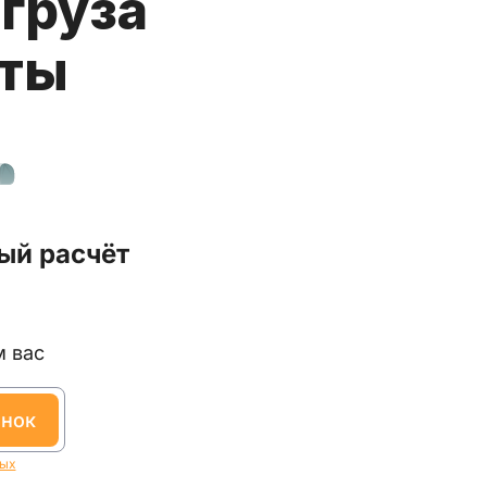
груза
аты
ый расчёт
м вас
онок
ных