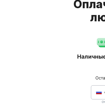
Опла
лю
Наличные
Ос
От