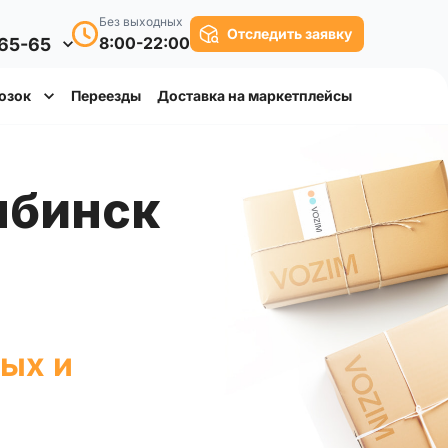
Без выходных
Отследить заявку
8:00-22:00
-65-65
озок
Переезды
Доставка на маркетплейсы
ных и