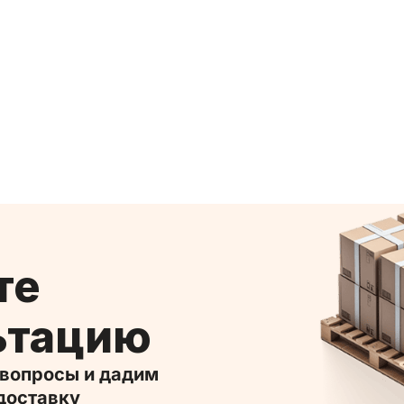
ьтацию
доставку