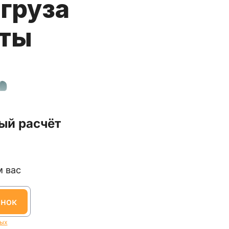
груза
аты
ый расчёт
м вас
онок
ных