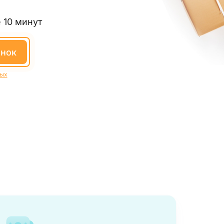
 10 минут
онок
ных