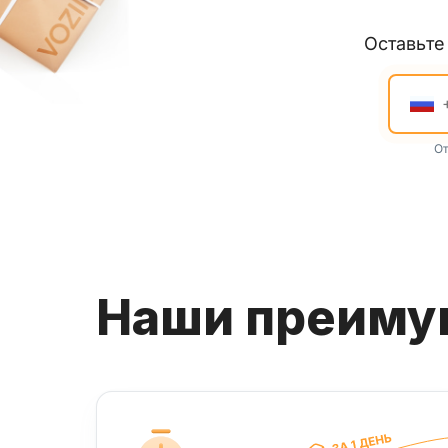
Оставьт
От
Наши преим